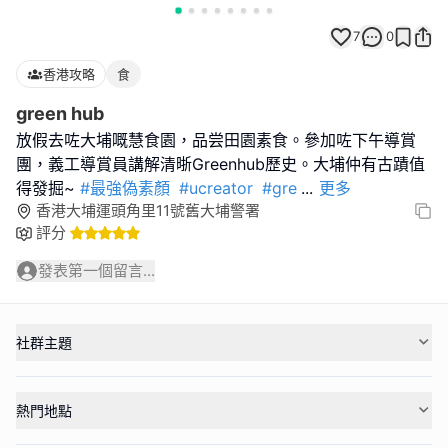
7
0
香港攻略
食
green hub
放假去咗大埔嘅慧食園，品尝田園素食。參加咗下午導賞
團，義工導賞員講解清晣Greenhub歷史。大埔仲有古蹟值
得發掘~
#最強偽素顏
#ucreator
#gre
...
更多
香港大埔運頭角里11號舊大埔警署
評分
發表第一個留言...
社群主題
熱門地點