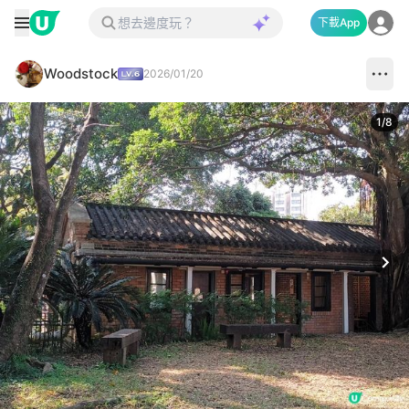
下載App
Woodstock
2026/01/20
1
/
8
Next