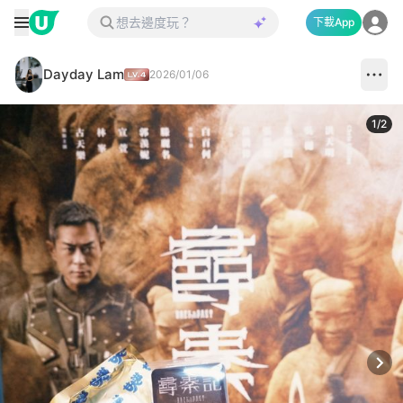
下載App
Dayday Lam
2026/01/06
1
/
2
Next