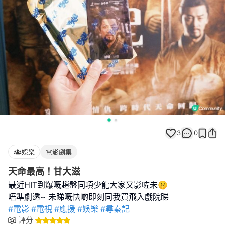
3
0
娛樂
電影劇集
天命最高！甘大滋
最近HIT到爆嘅趙盤同項少龍大家又影咗未🤫
#電影
#電視
#應援
#娛樂
#尋秦記
評分