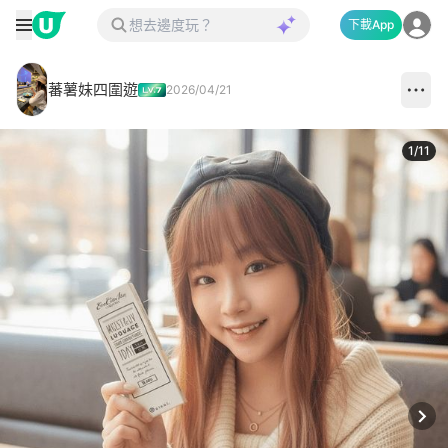
下載App
蕃薯妹四圍遊
2026/04/21
1
/
11
Next