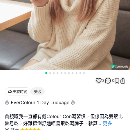
3
0
美妝時尚
美妝
❀ EverColour 1 Day Luquage ❀
貪靚嘅我一直都有戴Colour Con嘅習慣，但係因為雙眼比
較易乾，好難搵倒舒適唔易眼乾嘅牌子，就算
...
更多
評分