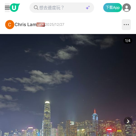
下載App
Chris Lam
2025/12/27
1
/
4
Next