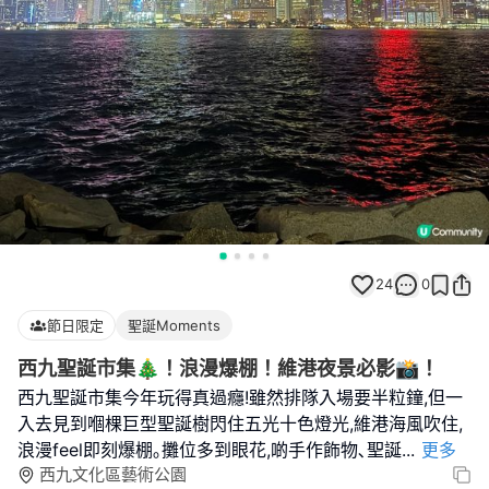
24
0
節日限定
聖誕Moments
西九聖誕市集🎄！浪漫爆棚！維港夜景必影📸！
西九聖誕市集今年玩得真過癮!雖然排隊入場要半粒鐘,但一
入去見到嗰棵巨型聖誕樹閃住五光十色燈光,維港海風吹住,
浪漫feel即刻爆棚｡攤位多到眼花,啲手作飾物､聖誕
...
更多
西九文化區藝術公園