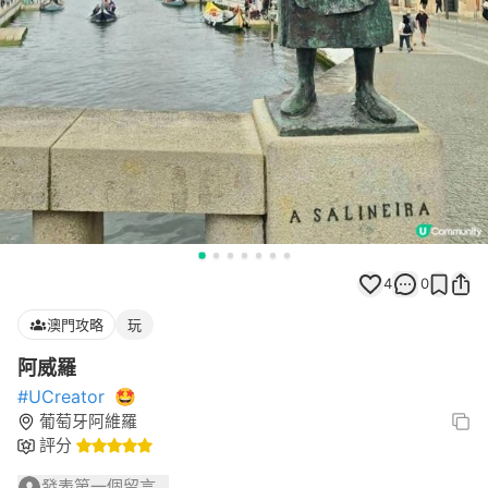
4
0
澳門攻略
玩
阿威羅
#UCreator
🤩
葡萄牙阿維羅
評分
發表第一個留言...