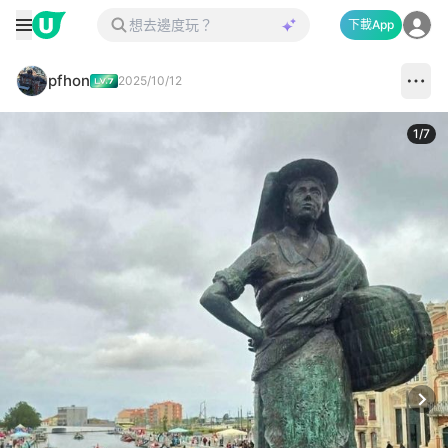
下載App
pfhon
2025/10/12
1
/
7
Next