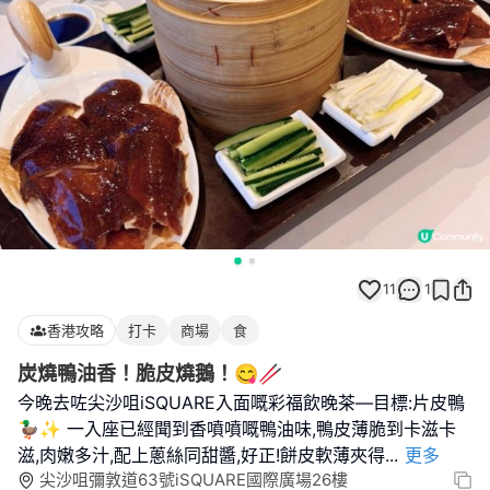
11
1
香港攻略
打卡
商場
食
炭燒鴨油香！脆皮燒鵝！😋🥢
今晚去咗尖沙咀iSQUARE入面嘅彩福飲晚茶—目標:片皮鴨
🦆✨ 一入座已經聞到香噴噴嘅鴨油味,鴨皮薄脆到卡滋卡
滋,肉嫩多汁,配上蔥絲同甜醬,好正!餅皮軟薄夾得
...
更多
尖沙咀彌敦道63號iSQUARE國際廣場26樓