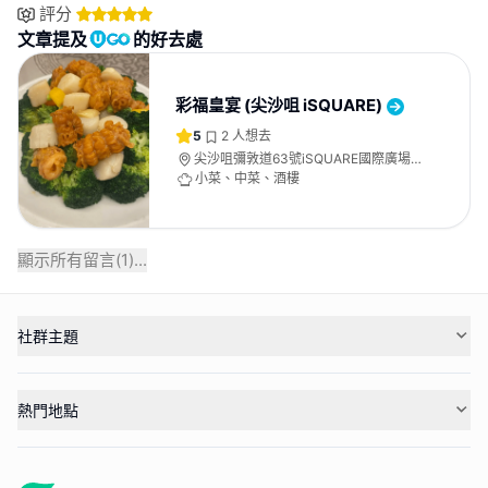
評分
文章提及
的好去處
彩福皇宴 (尖沙咀 iSQUARE)
5
2
人想去
尖沙咀彌敦道63號iSQUARE國際廣場
26樓
小菜、中菜、酒樓
顯示所有留言(
1
)...
社群主題
熱門地點