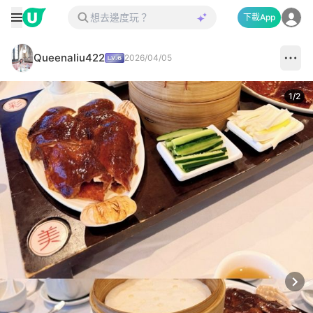
下載App
Queenaliu422
2026/04/05
1
/
2
Next