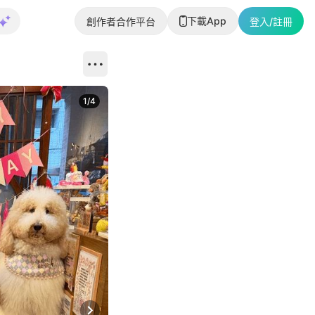
下載App
創作者合作平台
登入/註冊
1
/
4