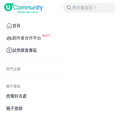
首頁
創作者合作平台
試用獎賞專區
熱門主題
親子專區
放電好去處
親子旅遊