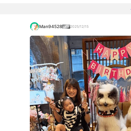
Man94528
2025/12/15