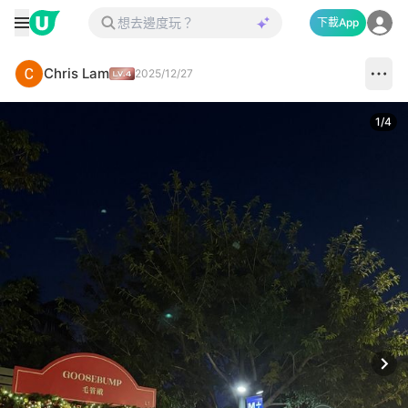
下載App
Chris Lam
2025/12/27
1
/
4
Next