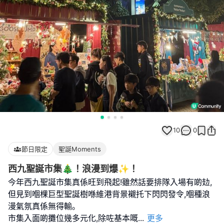
10
0
節日限定
聖誕Moments
西九聖誕市集🎄！浪漫到爆✨！
今年西九聖誕市集真係旺到飛起!雖然話要排隊入場有啲攰,
但見到嗰棵巨型聖誕樹喺維港背景襯托下閃閃發令,嗰種浪
漫氣氛真係無得輸｡
市集入面啲攤位幾多元化,除咗基本嘅
...
更多