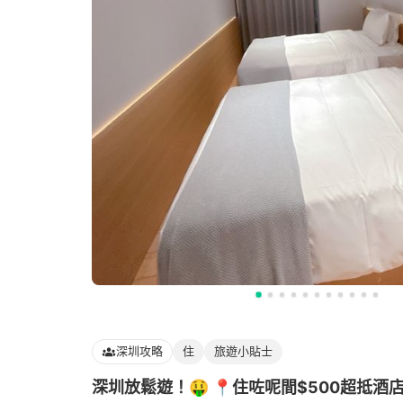
深圳攻略
住
旅遊小貼士
深圳放鬆遊！🤑 📍住咗呢間$500超抵酒