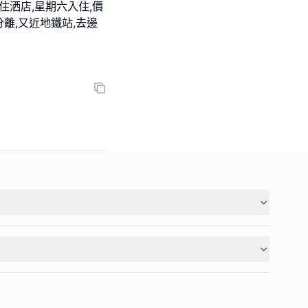
住洒店,星期六入住,價
分離,又近地鐵站,去邊