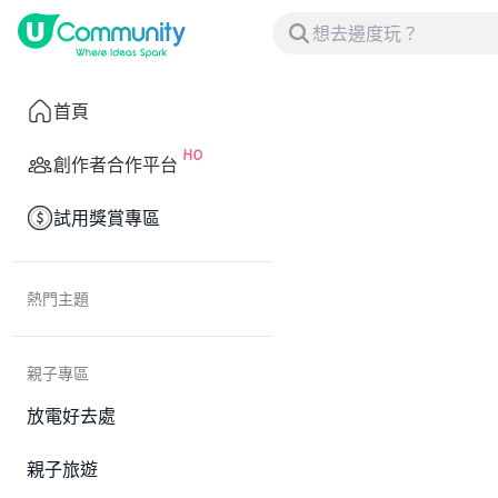
首頁
創作者合作平台
試用獎賞專區
熱門主題
親子專區
放電好去處
親子旅遊