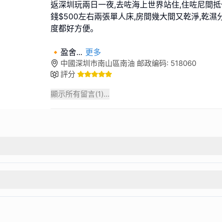
返深圳玩兩日一夜,去咗海上世界站住,住咗尼間抵
錢$500左右兩張單人床,房間幾大間又乾淨,乾濕
度都好方便｡
🔸盈舍
...
更多
中國深圳市南山區南油 邮政编码: 518060
評分
顯示所有留言(
1
)...