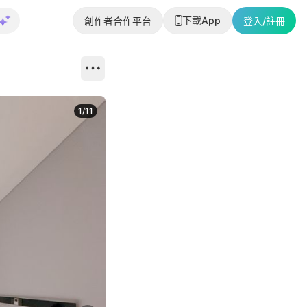
下載App
創作者合作平台
登入/註冊
1
/
11