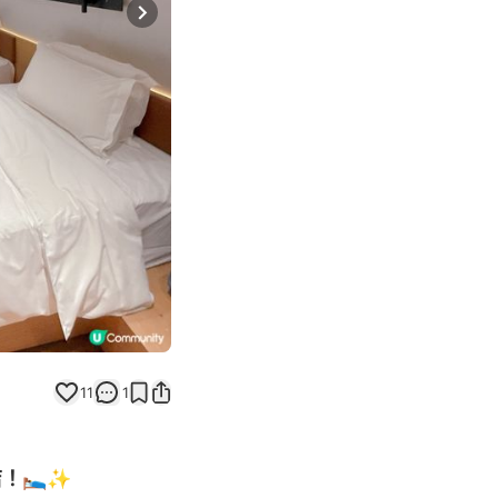
Next slide
11
1
店！🛌✨