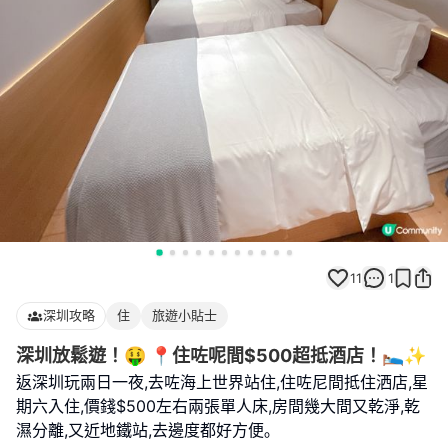
11
1
深圳攻略
住
旅遊小貼士
深圳放鬆遊！🤑 📍住咗呢間$500超抵酒店！🛌✨
返深圳玩兩日一夜,去咗海上世界站住,住咗尼間抵住洒店,星
期六入住,價錢$500左右兩張單人床,房間幾大間又乾淨,乾
濕分離,又近地鐵站,去邊度都好方便｡