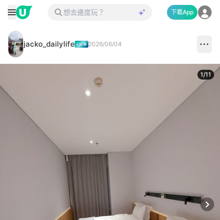
下載App
jacko_dailylife
2026/06/04
1
/
11
Next