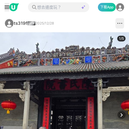
下載App
ts319f
2025/12/28
1
/
5
Next