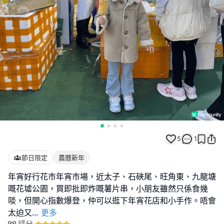
5
1
節日限定
農曆新年
年宵好行花市年宵市場，近太子、石硤尾、旺角東、九龍塘
嘅花墟公園，買即批即炸嘅薯片串，小朋友雖然只係食幾
啖，但開心指數爆登，仲可以逛下年宵花店和小手作。唔會
太迫又
...
更多
評分