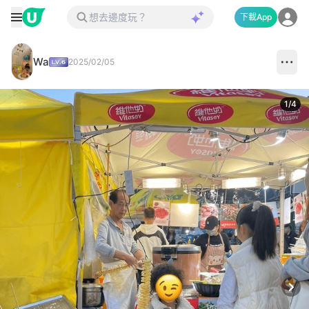
下載App
Wa
2025/02/05
1
/
4
Next