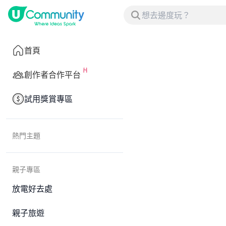
首頁
創作者合作平台
試用獎賞專區
熱門主題
親子專區
放電好去處
親子旅遊