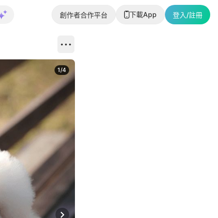
下載App
創作者合作平台
登入/註冊
1
/
4