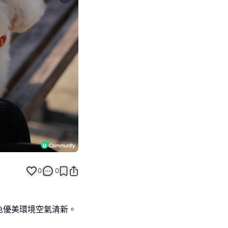
Next slide
0
0