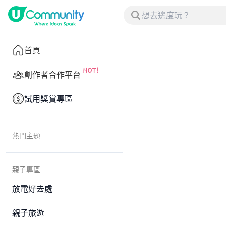
首頁
創作者合作平台
試用獎賞專區
熱門主題
親子專區
放電好去處
親子旅遊