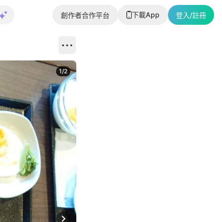
下載App
創作者合作平台
登入/註冊
1
/
2
即睇更多社