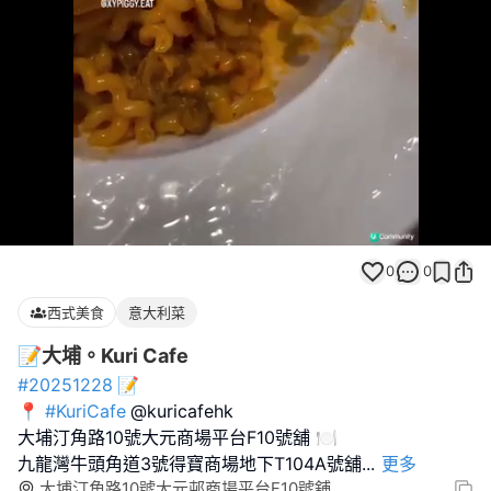
Loaded
:
Unmute
100.00%
0
0
西式美食
意大利菜
📝大埔。Kuri Cafe
#20251228
📝
📍
#KuriCafe
@kuricafehk
大埔汀角路10號大元商場平台F10號舖 🍽️
九龍灣牛頭角道3號得寶商場地下T104A號舖
...
更多
大埔汀角路10號大元邨商場平台F10號舖