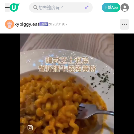
下載App
xypiggy.eat
2026/01/07