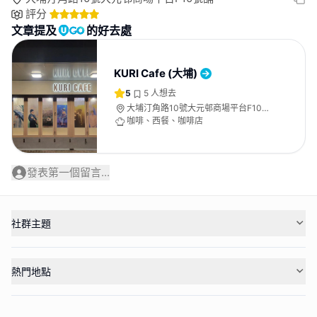
評分
文章提及
的好去處
KURI Cafe (大埔)
5
5
人想去
大埔汀角路10號大元邨商場平台F10號
舖
咖啡、西餐、咖啡店
發表第一個留言...
社群主題
熱門地點