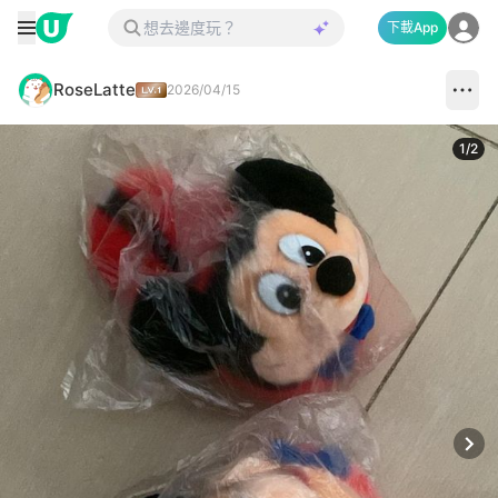
下載App
RoseLatte
2026/04/15
1
/
2
Next