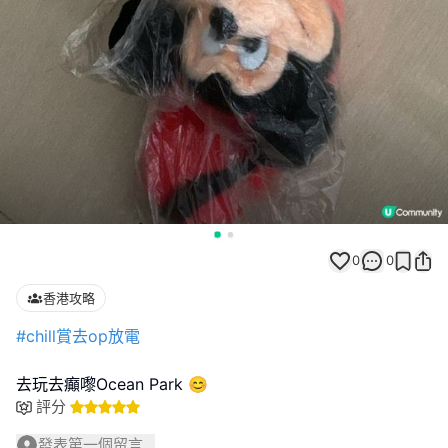
0
0
香港攻略
#chill賞去op放電
去玩去癲嚟Ocean Park 😊
評分
發表第一個留言...