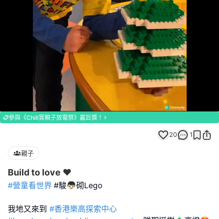
Loaded
:
Unmute
100.00%
參與《Chill賞親子放電祭》贏巨獎！
20
1
親子
Build to love ❤️
#營童看世界
#駿👦🏻砌Lego
我地又來到
#香港樂高探索中心