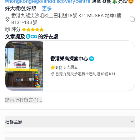
#hongkonglegolanddiscoverycentre
睇聖誕樹🎄亮燈🤩
好大棵樹,好靚
...
更多
香港九龍尖沙咀梳士巴利道18號 K11 MUSEA 地庫1樓
B131-133號
評分
文章提及
的好去處
香港樂高探索中心
5
5
人想去
香港九龍尖沙咀梳士巴利道18號 K11
MUSEA 地庫1樓B131-133號
顯示所有留言(
1
)...
社群主題