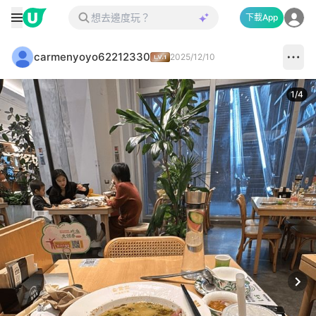
下載App
carmenyoyo62212330
2025/12/10
1
/
4
Next