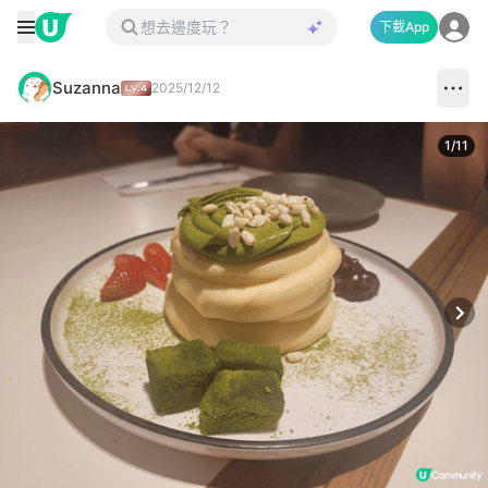
下載App
Suzanna
2025/12/12
1
/
11
Next