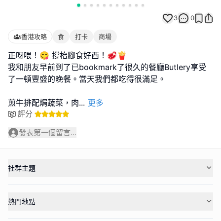
3
0
香港攻略
食
打卡
商場
正呀喂！😋 撐枱腳食好西！🥩🍟
我和朋友早前到了已bookmark了很久的餐廳Butlery享受
了一頓豐盛的晚餐。當天我們都吃得很滿足。
煎牛排配焗蔬菜，肉
...
更多
評分
發表第一個留言...
社群主題
熱門地點