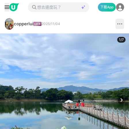
下載App
copperlui
2025/11/04
1
/
7
Next