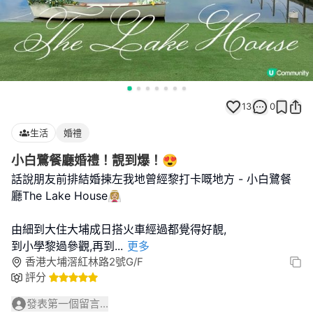
13
0
生活
婚禮
小白鷺餐廳婚禮！靚到爆！😍
話說朋友前排結婚揀左我地曾經黎打卡嘅地方 - 小白鷺餐
廳The Lake House👰🏼‍♀️
由細到大住大埔成日搭火車經過都覺得好靚,
到小學黎過參觀,再到
...
更多
香港大埔滘紅林路2號G/F
評分
發表第一個留言...