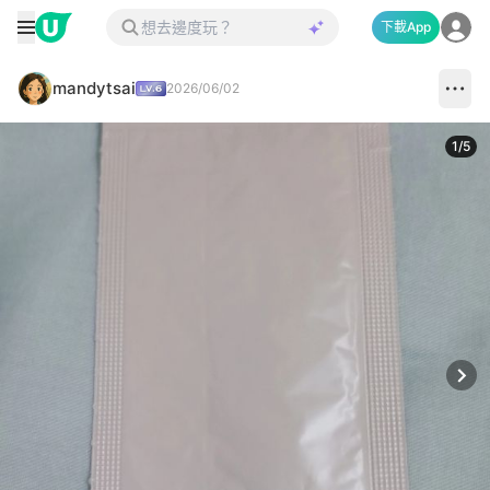
下載App
mandytsai
2026/06/02
1
/
5
Next