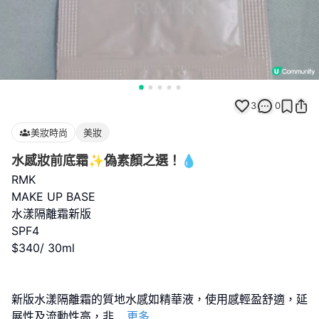
3
0
美妝時尚
美妝
水感妝前底霜✨偽素顏之選！💧
RMK
MAKE UP BASE
水漾隔離霜新版
SPF4
$340/ 30ml
新版水漾隔離霜的質地水感如精華液，使用感輕盈舒適，延
展性及流動性高，非
...
更多