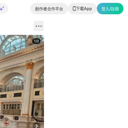
下載App
創作者合作平台
登入/註冊
1
/
2
即睇更多社