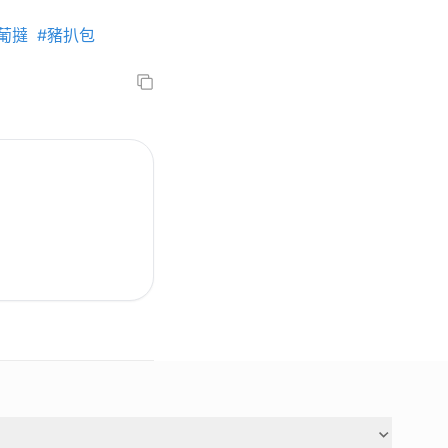
葡撻
#豬扒包