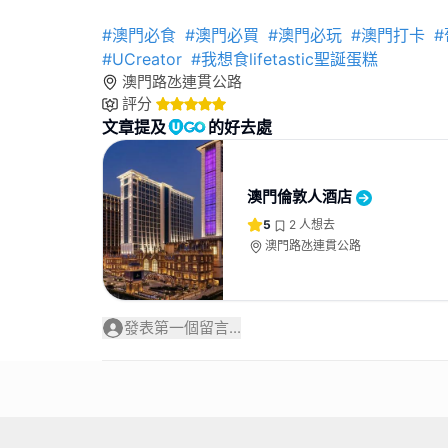
#澳門必食
#澳門必買
#澳門必玩
#澳門打卡
#
#UCreator
#我想食lifetastic聖誕蛋糕
澳門路氹連貫公路
評分
文章提及
的好去處
澳門倫敦人酒店
5
2
人想去
澳門路氹連貫公路
發表第一個留言...