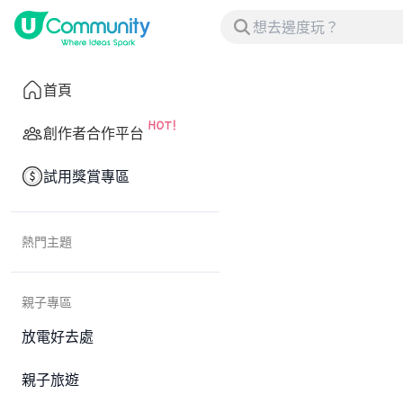
首頁
創作者合作平台
試用獎賞專區
熱門主題
親子專區
放電好去處
親子旅遊