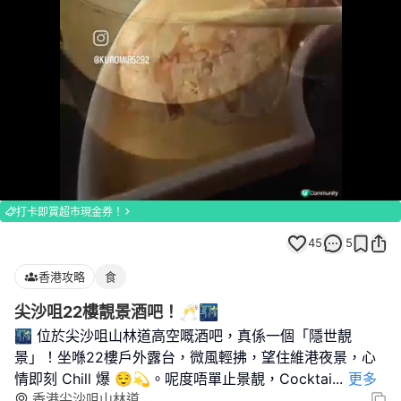
Loaded
:
Unmute
100.00%
打卡即賞超市現金券！
45
5
香港攻略
食
尖沙咀22樓靚景酒吧！🥂🌃
🌃 位於尖沙咀山林道高空嘅酒吧，真係一個「隱世靚
景」！坐喺22樓戶外露台，微風輕拂，望住維港夜景，心
情即刻 Chill 爆 😌💫。呢度唔單止景靚，Cocktai
...
更多
香港尖沙咀山林道