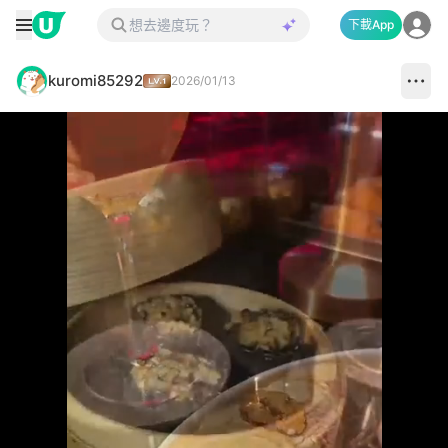
下載App
kuromi85292
2026/01/13