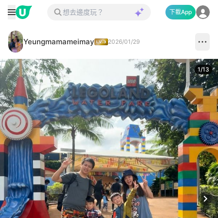
下載App
Yeungmamameimay
2026/01/29
1
/
13
Next