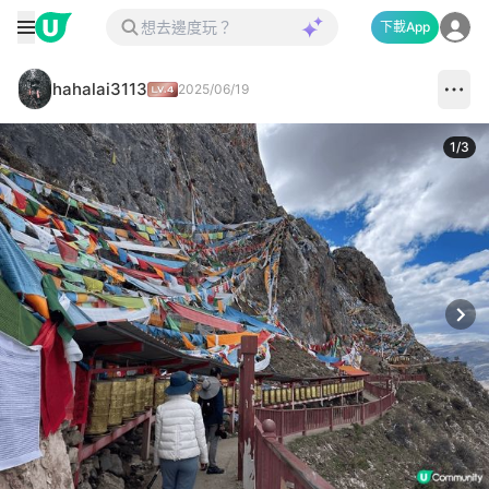
下載App
hahalai3113
2025/06/19
1
/
3
Next