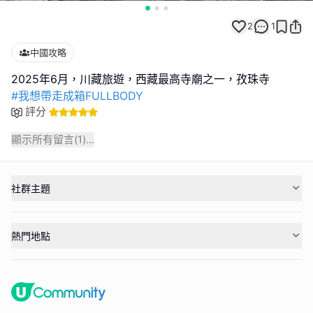
2
1
中國攻略
#我想帶走成箱FULLBODY
評分
顯示所有留言(
1
)...
社群主題
熱門地點