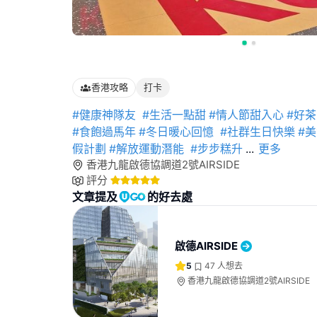
香港攻略
打卡
#健康神隊友
#生活一點甜
#情人節甜入心
#好
#食飽過馬年
#冬日暖心回憶
#社群生日快樂
#
假計劃
#解放運動潛能
#步步糕升
...
更多
香港九龍啟德協調道2號AIRSIDE
評分
文章提及
的好去處
啟德AIRSIDE
5
47
人想去
香港九龍啟德協調道2號AIRSIDE