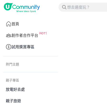
首頁
創作者合作平台
試用獎賞專區
熱門主題
親子專區
放電好去處
親子旅遊