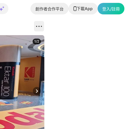
下載App
創作者合作平台
登入/註冊
1
/
2
即睇更多社
Next slide
返回帖文