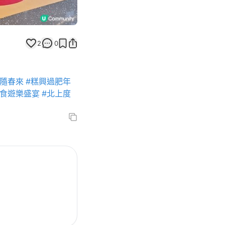
2
0
茶隨春來
#糕興過肥年
美食遊樂盛宴
#北上度