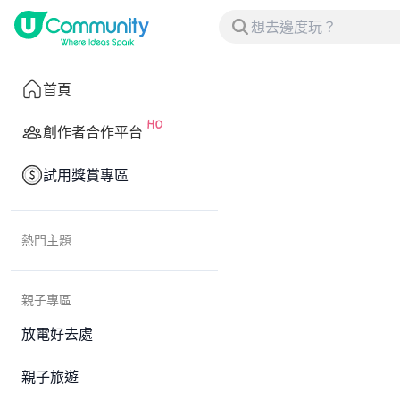
首頁
創作者合作平台
試用獎賞專區
熱門主題
親子專區
放電好去處
親子旅遊