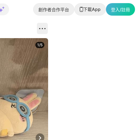
下載App
創作者合作平台
登入/註冊
1
/
5