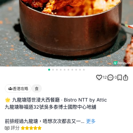
12
0
香港攻略
食
🌟 九龍塘隱世浸大西餐廳 · Bistro NTT by Attic
九龍塘聯福道32號吳多泰博士國際中心地舖
前排經過九龍塘，唔想次次都去又一
...
更多
評分