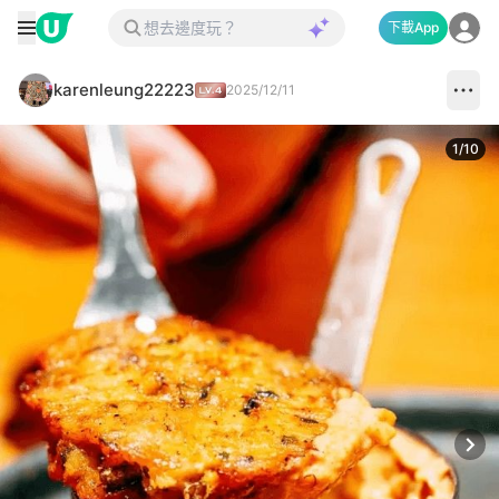
下載App
karenleung22223
2025/12/11
1
/
10
Next