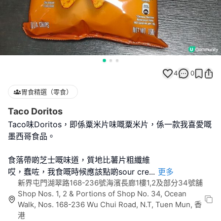
4
0
胃食精選（零食）
Taco Doritos
Taco味Doritos，即係粟米片味嘅粟米片，係一款我喜愛嘅
墨西哥食品。
食落帶啲芝士嘅味道，質地比薯片粗纖維
哎，蠢咗，我食嘅時候應該點啲sour cre
...
更多
新界屯門湖翠路168-236號海濱長廊1樓1,2及部分34號舖
Shop Nos. 1, 2 & Portions of Shop No. 34, Ocean
Walk, Nos. 168-236 Wu Chui Road, N.T, Tuen Mun, 香
港