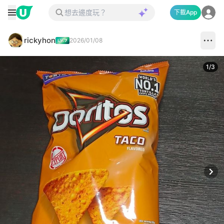
下載App
rickyhon
2026/01/08
1
/
3
Next