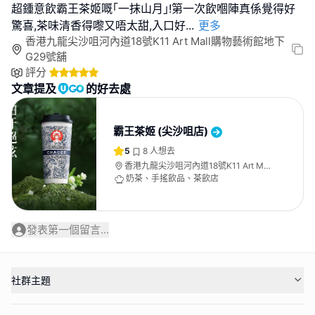
超鍾意飲霸王茶姬嘅｢一抹山月｣!第一次飲嗰陣真係覺得好
驚喜,茶味清香得嚟又唔太甜,入口好
...
更多
香港九龍尖沙咀河內道18號K11 Art Mall購物藝術館地下
G29號舖
評分
文章提及
的好去處
霸王茶姬 (尖沙咀店)
5
8
人想去
香港九龍尖沙咀河內道18號K11 Art Mall
購物藝術館地下G29號舖
奶茶、手搖飲品、茶飲店
發表第一個留言...
社群主題