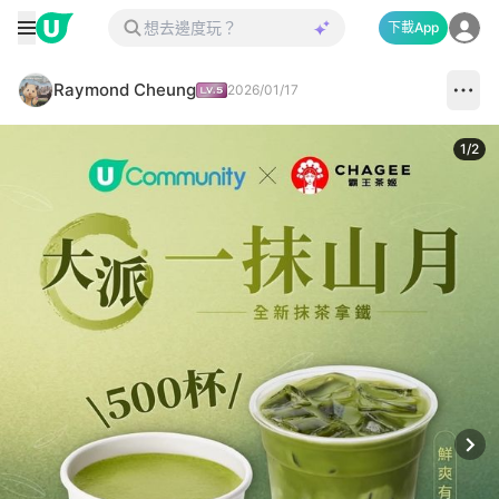
下載App
Raymond Cheung
2026/01/17
1
/
2
Next