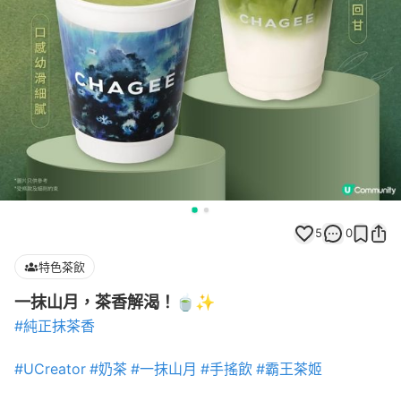
5
0
特色茶飲
一抹山月，茶香解渴！🍵✨
#純正抹茶香
#UCreator
#奶茶
#一抹山月
#手搖飲
#霸王茶姬