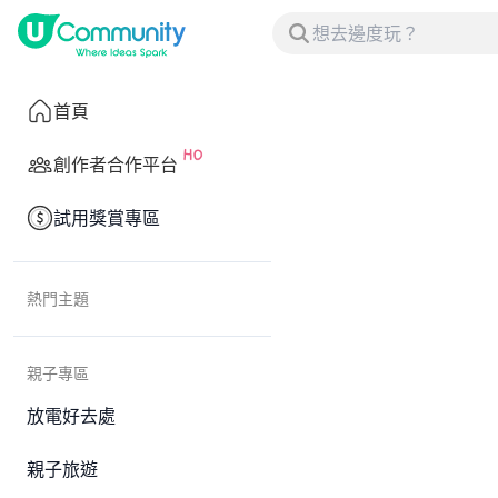
首頁
創作者合作平台
試用獎賞專區
熱門主題
親子專區
放電好去處
親子旅遊