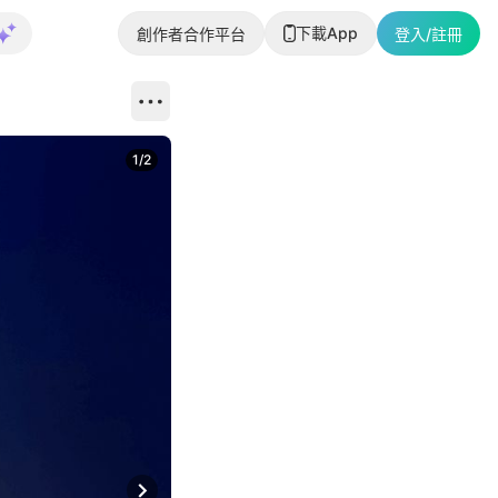
下載App
創作者合作平台
登入/註冊
1
/
2
即睇更多社