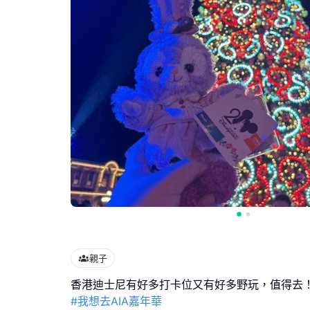
親子
#我想去AIA嘉年華