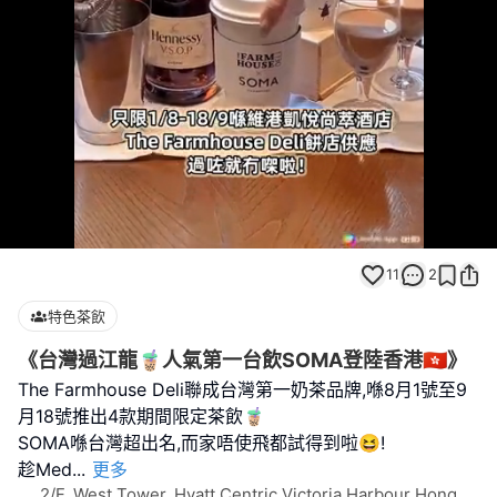
Loaded
:
Unmute
100.00%
11
2
特色茶飲
《台灣過江龍🧋人氣第一台飲SOMA登陸香港🇭🇰》
The Farmhouse Deli聯成台灣第一奶茶品牌,喺8月1號至9
月18號推出4款期間限定茶飲🧋
SOMA喺台灣超出名,而家唔使飛都試得到啦😆!
趁Med
...
更多
2/F, West Tower, Hyatt Centric Victoria Harbour Hong