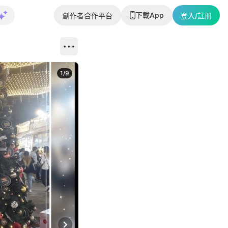
下載App
創作者合作平台
登入/註冊
1
/
9