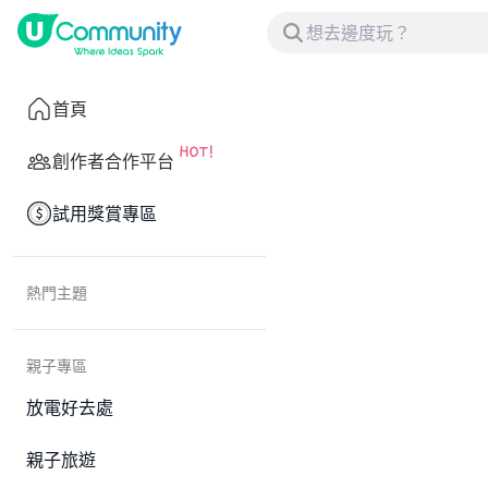
首頁
創作者合作平台
試用獎賞專區
熱門主題
親子專區
放電好去處
親子旅遊