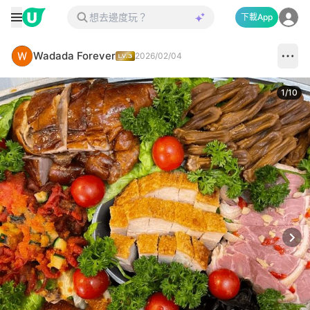
下載App
Wadada Forever
2026/02/04
1
/
10
Next