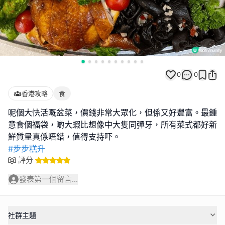
0
0
香港攻略
食
呢個大快活嘅盆菜，價錢非常大眾化，但係又好豐富。最鍾
意食個福袋，啲大蝦比想像中大隻同彈牙，所有菜式都好新
#步步糕升
評分
發表第一個留言...
社群主題