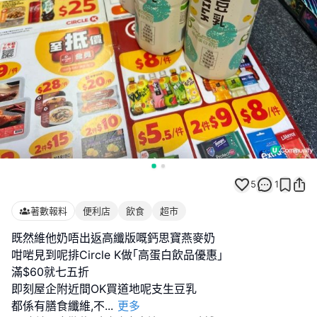
5
1
著數報料
便利店
飲食
超市
既然維他奶唔出返高纖版嘅鈣思寶燕麥奶
咁啱見到呢排Circle K做｢高蛋白飲品優惠｣
滿$60就七五折
即刻屋企附近間OK買道地呢支生豆乳
都係有膳食纖維,不
...
更多