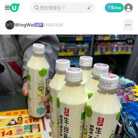
下載App
WingWai
2025/12/20
1
/
2
Next