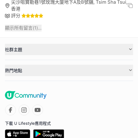
尖沙咀寶勒巷1號玫瑰大廈地下A及B號舖, Tsim Sha Tsui,
香港
評分
顯示所有留言(
1
)...
社群主題
熱門地點
下載 U Lifestyle應用程式