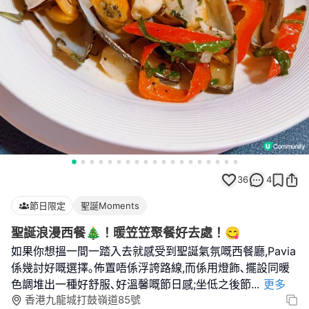
36
4
節日限定
聖誕Moments
聖誕浪漫西餐🎄！暖笠笠聚餐好去處！😋
如果你想搵一間一踏入去就感受到聖誕氣氛嘅西餐廳,Pavia
係幾討好嘅選擇｡佈置唔係浮誇路線,而係用燈飾､擺設同暖
色調堆出一種好舒服､好溫馨嘅節日感;坐低之後節
...
更多
香港九龍城打鼓嶺道85號