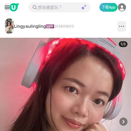
下載App
Lingyaulingling
2026/06/03
1
/
3
Next