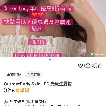
5
0
著數報料
生活百貨
CurrentBody Skin LED 光療生髮帽
好消息🥳🥳🥳
🎉 年中優惠 🎉即將開始