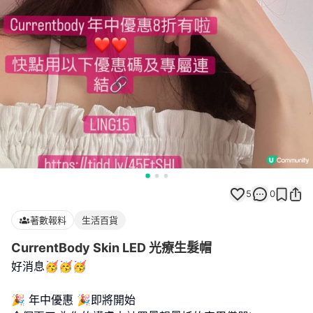
5
0
著數報料
生活百貨
CurrentBody Skin LED 光療生髮帽
好消息🥳🥳🥳
🎉 年中優惠 🎉即將開始