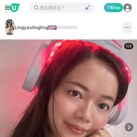
下載App
Lingyaulingling
2026/06/03
1
/
3
Next