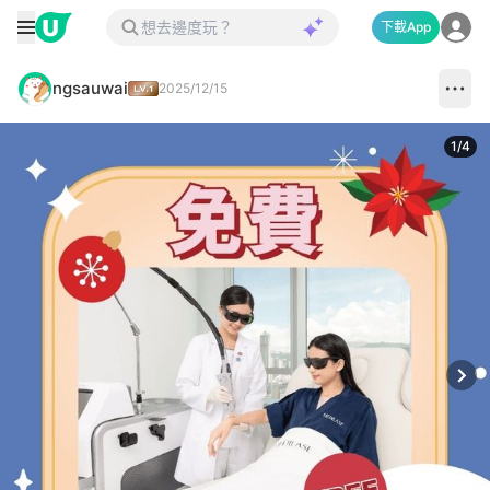
下載App
ngsauwai
2025/12/15
1
/
4
Next