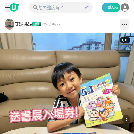
下載App
安妮媽媽
2026/06/29
1
/
10
Next