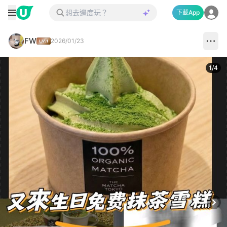
下載App
FW
2026/01/23
1
/
4
Next