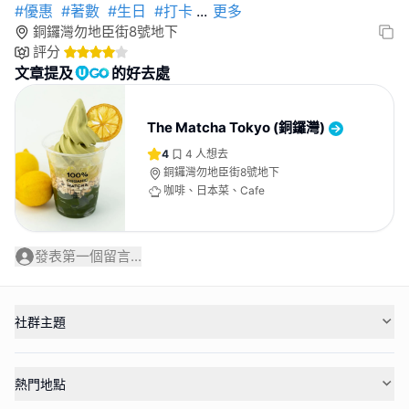
#優惠
#著數
#生日
#打卡
...
更多
銅鑼灣勿地臣街8號地下
評分
文章提及
的好去處
The Matcha Tokyo (銅鑼灣)
4
4
人想去
銅鑼灣勿地臣街8號地下
咖啡、日本菜、Cafe
發表第一個留言...
社群主題
熱門地點