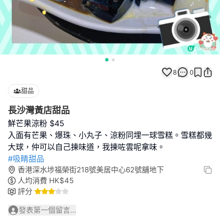
8
0
甜品
長沙灣黃店甜品
鮮芒果涼粉 $45
入面有芒果、爆珠、小丸子、涼粉同埋一球雪糕。雪糕都幾
#吸睛甜品
香港深水埗福榮街218號美居中心62號舖地下
人均消費
HK$
45
評分
發表第一個留言...