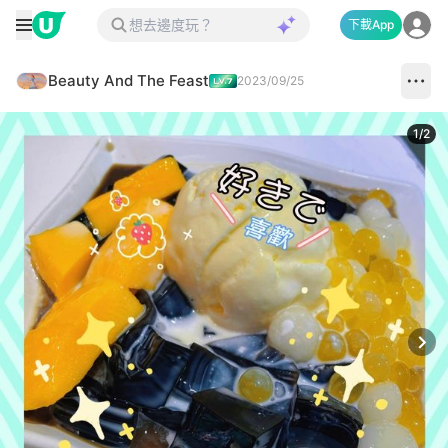
下載App
Beauty And The Feast
2023/09/25
1
/
2
Next