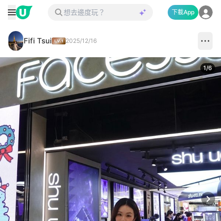
下載App
Fifi Tsui
2025/12/16
1
/
6
Next