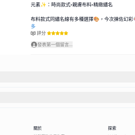
元素✨️：時尚款式▫️親膚布料▫️精緻繡名
布料款式同繡名線有多種選擇🎨，今次揀佐幻彩
多
評分
發表第一個留言...
關於
探索