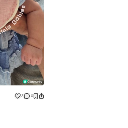
Next slide
3
0