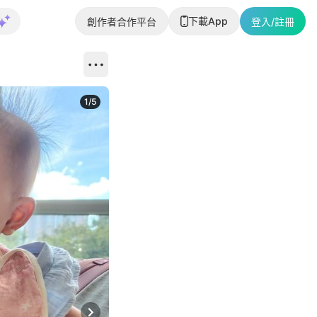
下載App
創作者合作平台
登入/註冊
1
/
5