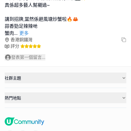
真係超多藝人幫襯過~
講到招牌,當然係避風塘炒蟹啦🔥🦀
蒜香勁足辣辣哋
蟹肉
...
更多
香港銅鑼灣
評分
發表第一個留言...
社群主題
熱門地點