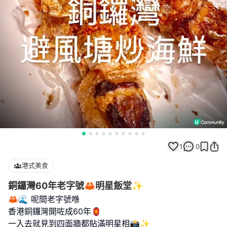
1
0
港式美食
銅鑼灣60年老字號🦀明星飯堂✨
🦀🌊 呢間老字號喺
香港銅鑼灣開咗成60年🏮
一入去就見到四面牆都貼滿明星相📸✨