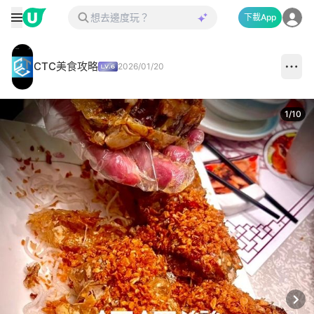
下載App
CTC美食攻略
2026/01/20
1
/
10
Next