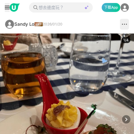
下載App
Sandy Lo
2026/01/20
1
/
4
Next