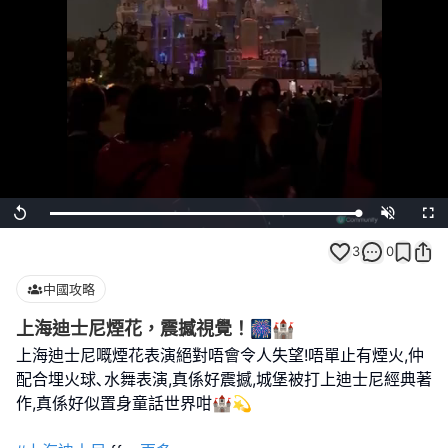
Loaded
:
Replay
Unmute
Full
100.00%
3
0
中國攻略
上海迪士尼煙花，震撼視覺！🎆🏰
上海迪士尼嘅煙花表演絕對唔會令人失望!唔單止有煙火,仲
配合埋火球､水舞表演,真係好震撼,城堡被打上迪士尼經典著
作,真係好似置身童話世界咁🏰💫