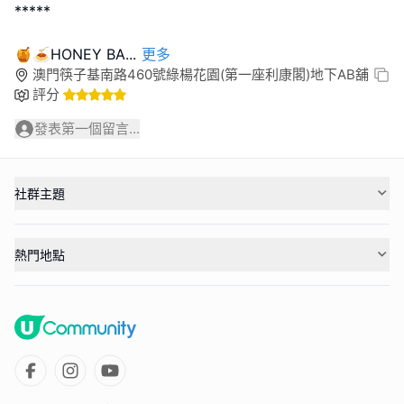
*****
🍯🍝HONEY BA
...
更多
澳門筷子基南路460號綠楊花園(第一座利康閣)地下AB舖
評分
發表第一個留言...
社群主題
熱門地點