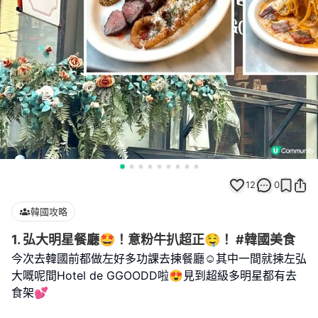
12
0
韓國攻略
1. 弘大明星餐廳🤩！意粉牛扒超正🤤！ #韓國美食
今次去韓國前都做左好多功課去揀餐廳☺️其中一間就揀左弘
大嘅呢間Hotel de GGOODD啦😍見到超級多明星都有去
食架💕