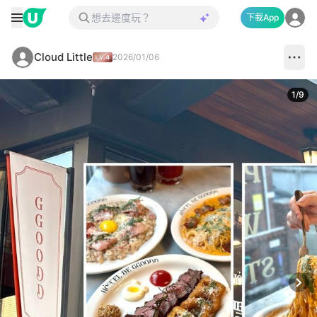
下載App
Cloud Little
2026/01/06
1
/
9
Next