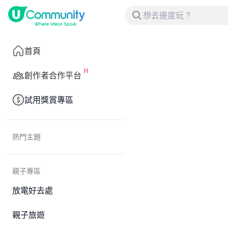
首頁
創作者合作平台
試用獎賞專區
熱門主題
親子專區
放電好去處
親子旅遊