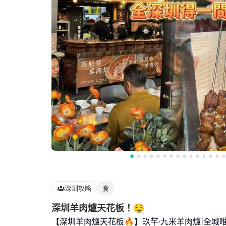
深圳攻略
食
深圳羊肉爐天花板！🤤
【深圳羊肉爐天花板🔥】玖芊·九米羊肉爐|全城