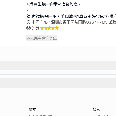
+爆膏生蠔+羊棒骨抵食到震~
-
餵,你試過福田嗰間羊肉爐未?真系堅好食!就系咁
中國广东省深圳市福田区益田路G3G4+7M5 邮政编码
評分
顯示所有留言(
1
)...
關於
探索