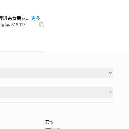
,俾班為食朋友
...
更多
: 518017
其他