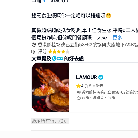
中環🔹L’AMOUR
鍾意食生蠔嘅你一定唔可以錯過呀🤭
真係超級超級抵食呀,唔單止任食生蠔,平時d二人
個意粉咋嘛,但係呢間餐廳嘅二人se
...
更多
香港蘭桂坊德己立街58-62號協興大廈地下A&B
評分
文章提及
的好去處
L'AMOUR
4
5
人想去
香港蘭桂坊德己立街58-62號協興
舖
海鮮、法國菜、海鮮
顯示所有留言(
2
)...