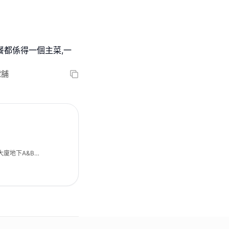
餐都係得一個主菜,一
號舖
大廈地下A&B號