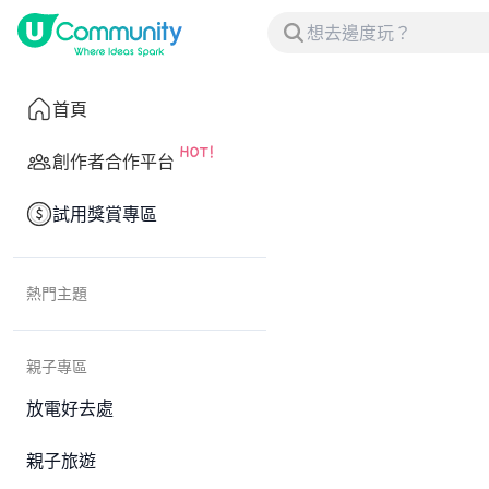
首頁
創作者合作平台
試用獎賞專區
熱門主題
親子專區
放電好去處
親子旅遊