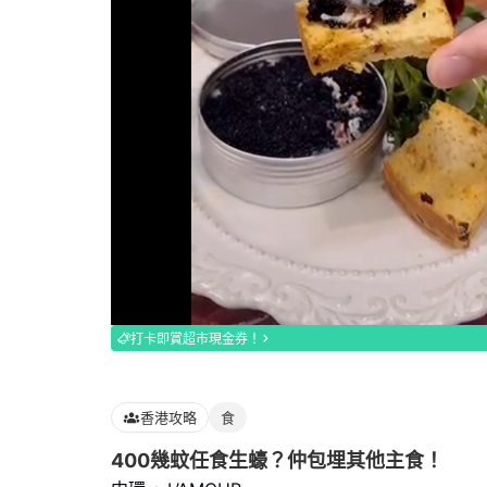
Loaded
:
100.00%
打卡即賞超市現金券！
香港攻略
食
400幾蚊任食生蠔？仲包埋其他主食！