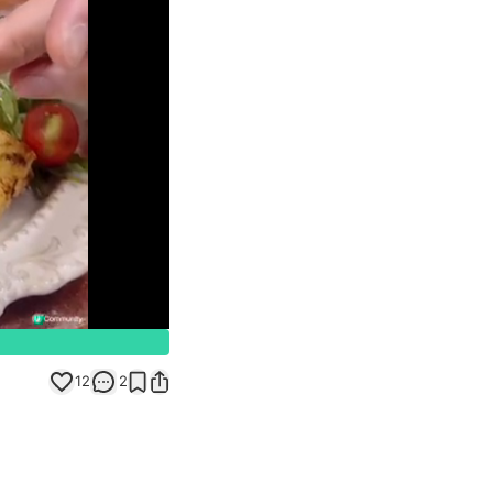
Unmute
12
2